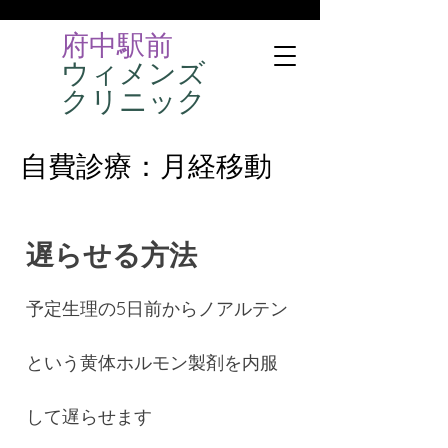
府中駅前
ウィメンズ
クリニッ​ク
自費診療：月経移動
遅らせる方法
予定生理の5日前からノアルテン
という黄体ホルモン製剤を内服
して遅らせます