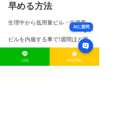
早める方法
生理中から低用量ピル・中用量
ピルを内服する事で1週間ほど早
めます。
LINE
WEB予約
費用：3,000円（税込）
府中駅前
ウィメンズクリニック
〒183-0056 東京都府中市寿町１丁目１－
３
​三ツ木寿町ビル8階
Tel:
042-358-2255